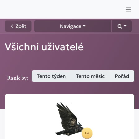
Zpět
Navigace
Všichni uživatelé
Tento týden
Tento měsíc
Pořád
Rank by: