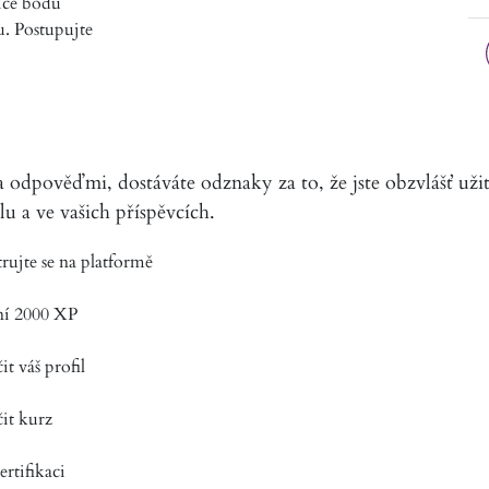
íce bodů
u. Postupujte
odpověďmi, dostáváte odznaky za to, že jste obzvlášť užit
u a ve vašich příspěvcích.
rujte se na platformě
ní 2000 XP
t váš profil
it kurz
ertifikaci