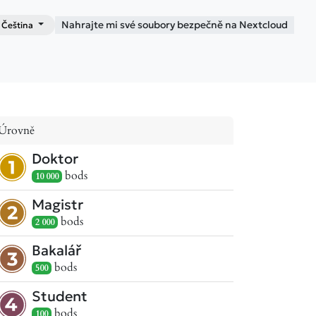
Nahrajte mi své soubory bezpečně na Nextcloud
Čeština
Blog
Kontakt
Úrovně
Doktor
bod
s
10 000
Magistr
bod
s
2 000
Bakalář
bod
s
500
Student
bod
s
100