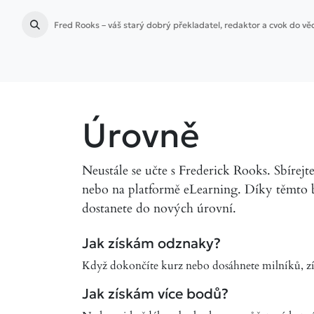
Fred Rooks – váš starý dobrý překladatel, redaktor a cvok do vě
Domovská stránka
Jazykové služby
Příprava publ
Úrovně
Neustále se učte s Frederick Rooks. Sbírejt
nebo na platformě eLearning. Díky těmto
dostanete do nových úrovní.
Jak získám odznaky?
Když dokončíte kurz nebo dosáhnete milníků, zí
Jak získám více bodů?