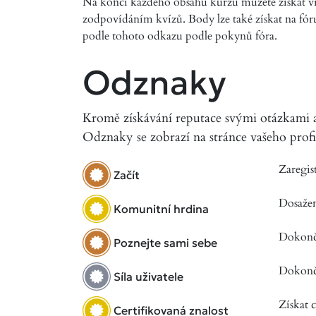
Na konci každého obsahu kurzu můžete získat v
zodpovídáním kvízů. Body lze také získat na fór
podle tohoto odkazu podle pokynů fóra.
Odznaky
Kromě získávání reputace svými otázkami a 
Odznaky se zobrazí na stránce vašeho profil
Zaregist
Začít
Dosaže
Komunitní hrdina
Dokonči
Poznejte sami sebe
Dokonč
Síla uživatele
Získat c
Certifikovaná znalost